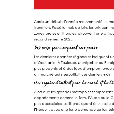
Après un début d’année mouvementé, le mar
transition. Passé le mois de juin, les prix com
zones rurales et littorales retrouvent une attr
second semestre 2025.
Des prix qui marquent une pause
Les dernières données régionales indiquent un 
d’Occitanie. À Toulouse, Montpellier ou Perpi
plus prudents et à des taux d’emprunt encore 
un marché qui s’essoufflait ces derniers mois.
Un regain d’intérêt pour le rural et le li
Alors que les grandes métropoles temporisent, 
départements comme le Tarn, l’Aude ou le Ge
plus accessibles. Le littoral, quant à lui, re
l’Hérault, avec une forte demande sur les rés