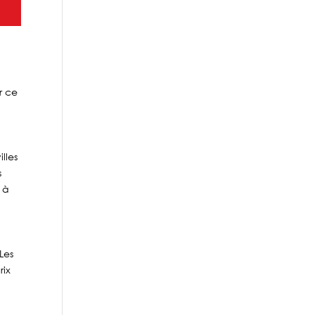
r ce
lles
s
 à
Les
rix