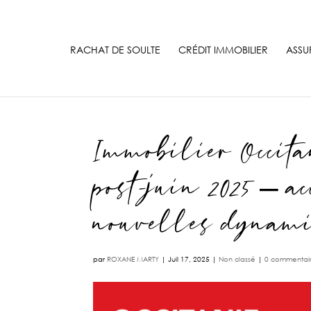
RACHAT DE SOULTE
CRÉDIT IMMOBILIER
ASSU
Immobilier Occita
post-juin 2025 – a
nouvelles dynami
par
ROXANE MARTY
|
Juil 17, 2025
|
Non classé
|
0 commentai