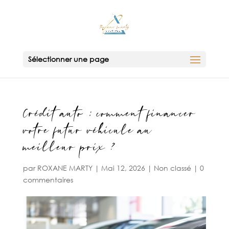
Sélectionner une page
Crédit auto : comment financer
votre futur véhicule au
meilleur prix ?
par
ROXANE MARTY
|
Mai 12, 2026
|
Non classé
|
0
commentaires